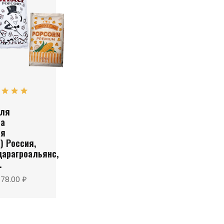
для
на
яя
) Россия,
дарагроальянс,
.
178.00 ₽