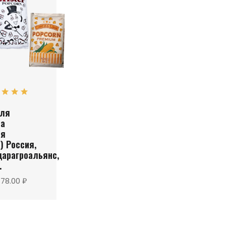
для
на
яя
) Россия,
дарагроальянс,
.
178.00 ₽